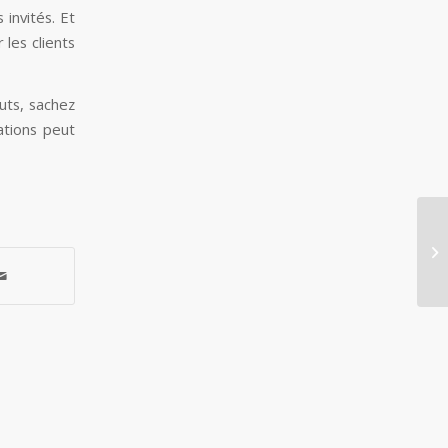
invités. Et
les clients
uts, sachez
ations peut
RE
M
CA