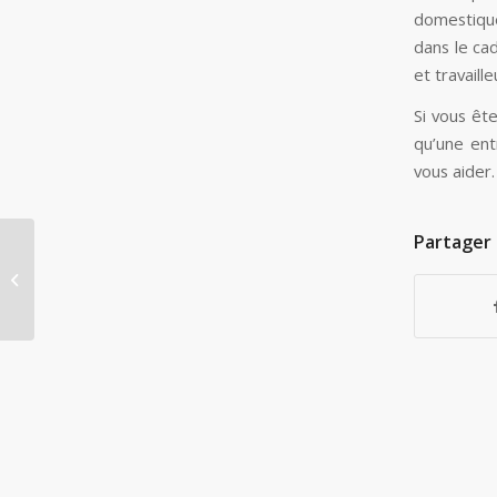
domestique
dans le ca
et travaille
Si vous êt
qu’une ent
vous aider.
Partager 
A nice entry